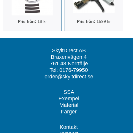
Pris från:
18 kr
Pris från:
1599 kr
SkyltDirect AB
Braxenvägen 4
761 48 Norrtälje
Tel: 0176-79950
order@skyltdirect.se
SSA
Exempel
Material
Färger
Kontakt