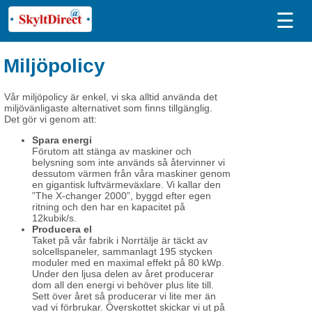
☰
Miljöpolicy
Vår miljöpolicy är enkel, vi ska alltid använda det
miljövänligaste alternativet som finns tillgänglig.
Det gör vi genom att:
Spara energi
Förutom att stänga av maskiner och
belysning som inte används så återvinner vi
dessutom värmen från våra maskiner genom
en gigantisk luftvärmeväxlare. Vi kallar den
”The X-changer 2000”, byggd efter egen
ritning och den har en kapacitet på
12kubik/s.
Producera el
Taket på vår fabrik i Norrtälje är täckt av
solcellspaneler, sammanlagt 195 stycken
moduler med en maximal effekt på 80 kWp.
Under den ljusa delen av året producerar
dom all den energi vi behöver plus lite till.
Sett över året så producerar vi lite mer än
vad vi förbrukar. Överskottet skickar vi ut på