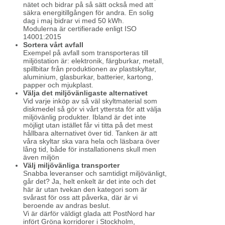
nätet och bidrar på så sätt också med att
säkra energitillgången för andra. En solig
dag i maj bidrar vi med 50 kWh.
Modulerna är certifierade enligt ISO
14001:2015
Sortera vårt avfall
Exempel på avfall som transporteras till
miljöstation är: elektronik, färgburkar, metall,
spillbitar från produktionen av plastskyltar,
aluminium, glasburkar, batterier, kartong,
papper och mjukplast.
Välja det miljövänligaste alternativet
Vid varje inköp av så väl skyltmaterial som
diskmedel så gör vi vårt yttersta för att välja
miljövänlig produkter. Ibland är det inte
möjligt utan istället får vi titta på det mest
hållbara alternativet över tid. Tanken är att
våra skyltar ska vara hela och läsbara över
lång tid, både för installationens skull men
även miljön
Välj miljövänliga transporter
Snabba leveranser och samtidigt miljövänligt,
går det? Ja, helt enkelt är det inte och det
här är utan tvekan den kategori som är
svårast för oss att påverka, där är vi
beroende av andras beslut.
Vi är därför väldigt glada att PostNord har
infört Gröna korridorer i Stockholm,