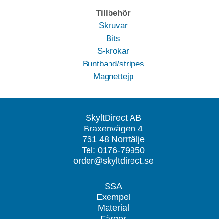
Tillbehör
Skruvar
Bits
S-krokar
Buntband/stripes
Magnettejp
SkyltDirect AB
Braxenvägen 4
761 48 Norrtälje
Tel: 0176-79950
order@skyltdirect.se
SSA
Exempel
Material
Färger