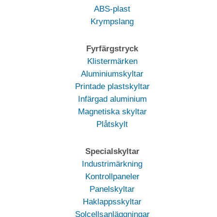
ABS-plast
Krympslang
Fyrfärgstryck
Klistermärken
Aluminiumskyltar
Printade plastskyltar
Infärgad aluminium
Magnetiska skyltar
Plåtskylt
Specialskyltar
Industrimärkning
Kontrollpaneler
Panelskyltar
Haklappsskyltar
Solcellsanläggningar