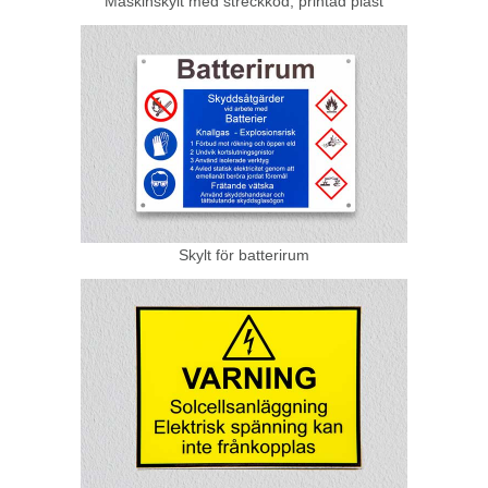
Maskinskylt med streckkod, printad plast
Skylt för batterirum