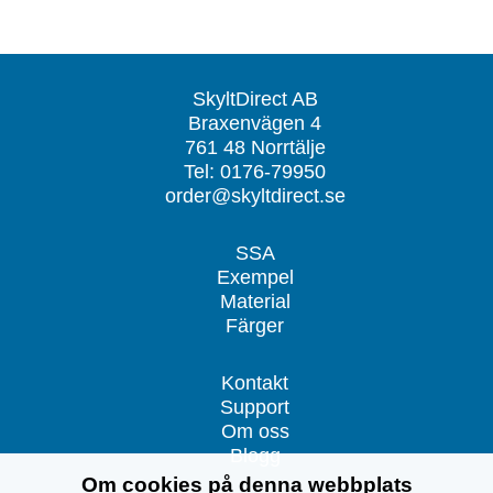
SkyltDirect AB
Braxenvägen 4
761 48 Norrtälje
Tel: 0176-79950
order@skyltdirect.se
SSA
Exempel
Material
Färger
Kontakt
Support
Om oss
Blogg
Om cookies på denna webbplats