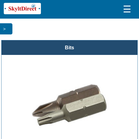
☰
>
Bits