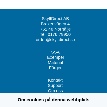
SkyltDirect AB
Braxenvägen 4
761 48 Norrtälje
Tel: 0176-79950
order@skyltdirect.se
SSA
Exempel
Material
Färger
Kontakt
Support
Om oss
Blogg
Om cookies på denna webbplats