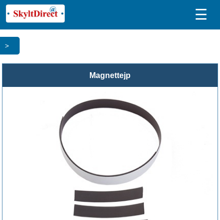
☰
>
Magnettejp